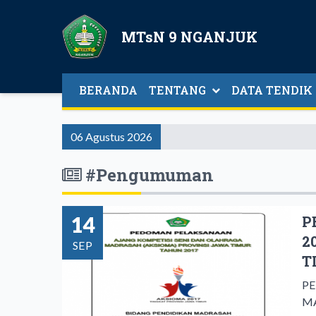
MTsN 9 NGANJUK
BERANDA
TENTANG
DATA TENDIK
06 Agustus 2026
#Pengumuman
14
P
2
SEP
T
PE
MA