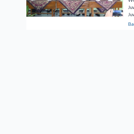
Ju
Ju
Ba