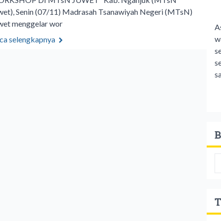
wet), Senin (07/11) Madrasah Tsanawiyah Negeri (MTsN)
wet menggelar wor
A
w
ca selengkapnya
s
s
s
B
T