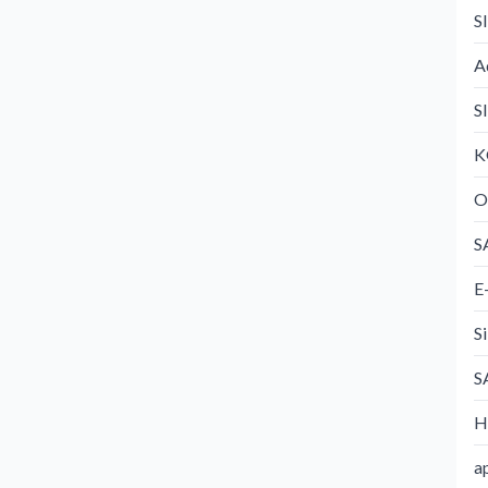
S
A
S
K
O
S
E
S
S
H
a