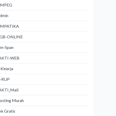
IMPEG
dmin
IMPATIKA
GB-ONLINE
m-Span
AKTI-WEB
-Kinerja
i-RUP
AKTI_Mail
osting Murah
pk Gratis