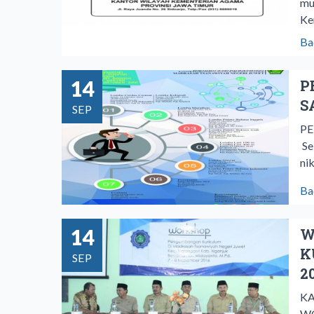
mu
Ke
Ba
14
P
S
SEP
PE
Se
ni
Ba
14
W
K
SEP
2
K
WO